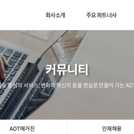
회사소개
주요 파트너사
CEO 인사말
MURATA
사업개요
OMRON
회사연혁
DUKOSI
커뮤니티
조직도
RALEC
Global Office Map
CMK
술 중심의 서비스, 변화와 혁신의 꿈을 현실로 만들어 가는 AOT
POWERCUBESEMI
AOT매거진
인재채용