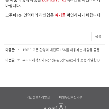
본 제품의 상세 내용은
LQP01HV_02
시리즈를 확인하시기
바랍니다.
고주파 RF 인덕터의 라인업은
여기를
확인하시기 바랍니다.
목록
다음글
150°C 고온 환경과 대전류 15A를 대응하는 차량용 공통 모드 초크 코일 상품화
이전글
무라타제작소와 Rohde & Schwarz사가 공동 개발한 Digital Envelope Tracking 저전력 효과...
개인정보처리방침
이메일무단수집거부