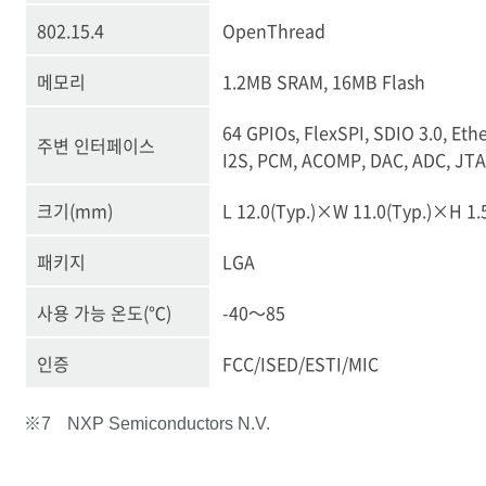
802.15.4
OpenThread
메모리
1.2MB SRAM, 16MB Flash
64 GPIOs, FlexSPI, SDIO 3.0, Eth
주변 인터페이스
I2S, PCM, ACOMP, DAC, ADC, JT
크기(mm)
L 12.0(Typ.)×W 11.0(Typ.)×H 1.
패키지
LGA
사용 가능 온도(℃)
-40～85
인증
FCC/ISED/ESTI/MIC
※7
NXP Semiconductors N.V.