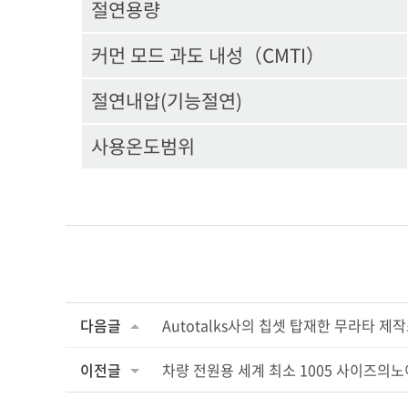
절연용량
커먼 모드 과도 내성（CMTI）
절연내압(기능절연)
사용온도범위
다음글
Autotalks사의 칩셋 탑재한 무라타 제
이전글
차량 전원용 세계 최소 1005 사이즈의