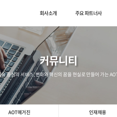
회사소개
주요 파트너사
CEO 인사말
MURATA
사업개요
OMRON
회사연혁
DUKOSI
커뮤니티
조직도
RALEC
Global Office Map
CMK
술 중심의 서비스, 변화와 혁신의 꿈을 현실로 만들어 가는 AOT
POWERCUBESEMI
AOT매거진
인재채용